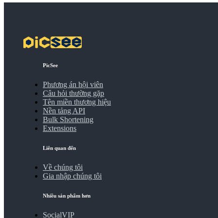
PicSee
Phương án hội viên
Câu hỏi thường gặp
Tên miền thương hiệu
Nền tảng API
Bulk Shortening
Extensions
Liên quan đến
Về chúng tôi
Gia nhập chúng tôi
Nhiều sản phẩm hơn
SocialVIP