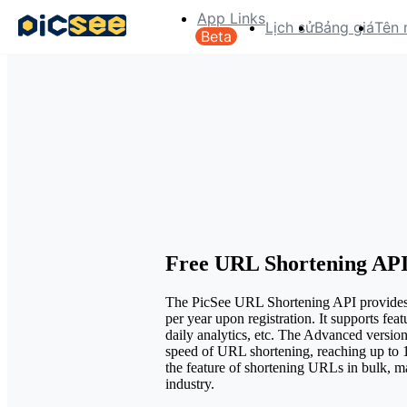
App Links
Lịch sử
Bảng giá
Tên 
Beta
Free URL Shortening AP
The PicSee URL Shortening API provides
per year upon registration. It supports fea
daily analytics, etc. The Advanced version
speed of URL shortening, reaching up to 10
the feature of shortening URLs in bulk, ma
industry.