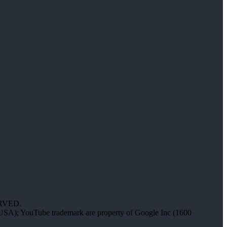
RVED.
 USA); YouTube trademark are property of Google Inc (1600