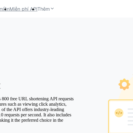
miền
Miễn phí API
Thêm
I
 800 free URL shortening API requests
tures such as viewing click analytics,
 of the API offers industry-leading
 requests per second. It also includes
king it the preferred choice in the