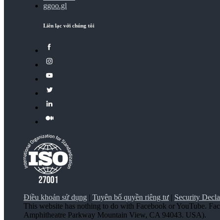
ggoo.gl
Liên lạc với chúng tôi
Điều khoản sử dụng
|
Tuyên bố quyền riêng tư
|
Security Decla
This website has nothing to do with Facebook or YouTube. Fa
Amphitheatre Parkway Mountain View, CA 94043. USA).