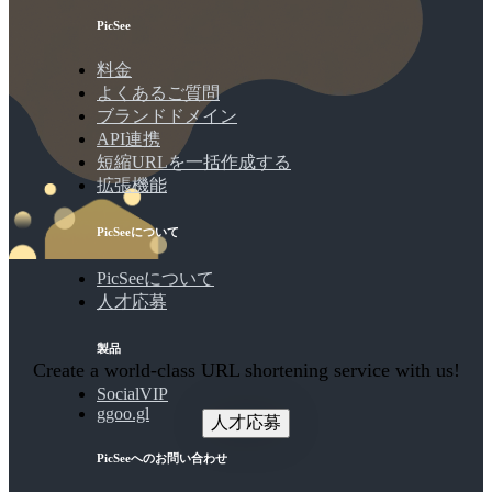
PicSee
料金
よくあるご質問
ブランドドメイン
API連携
短縮URLを一括作成する
拡張機能
PicSeeについて
PicSeeについて
人才応募
製品
Create a world-class URL shortening service with us!
SocialVIP
ggoo.gl
人才応募
PicSeeへのお問い合わせ