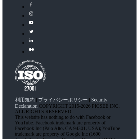
利用規約
|
プライバシーポリシー
|
Security
Declaration
COPYRIGHT 2015-2026 PICSEE INC.
ALL RIGHTS RESERVED.
This website has nothing to do with Facebook or
YouTube. Facebook trademark are property of
Facebook Inc (Palo Alto, CA 94301, USA); YouTube
trademark are property of Google Inc (1600