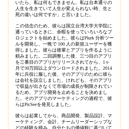
いたら、私は何もできません。私は台本通りの
人生を生きていて人生が変えられない時、生と
死の違いは何ですか」と言いました。
この信念のため、彼らは国立台湾大学大学院に
通っているときに、余暇を使っていろいろなプ
ロジェクトを始めました。彼らはPlurk 分析ツー
ルを開発し、一晩で 100 人の新規ユーザーを獲
得しました。彼らは後輩とアプリを作るように
頼みました。二回調整した後、三つ目のアプリ
を三番目のアプリがリリースされてから、1ヶ
月で30万回以上ダウンロードされました。2014
年に兵役に服した後、そのアプリのために彼ら
は会社を設立しました。けれども、そのアプリ
で収益が出さなくて市場の成長が制限されてい
るため、アプリ開発を止めることを決めまし
た。そのアプリのマーケティングの過程で、彼
らはPicSeeを発見しました。
彼らは起業してから、商品開発、製品設計、マ
ーケティング、会計、チームリーダーシップな
どの経験を積み、自分たちの価値観に基づいて