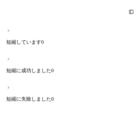
サンプルCSVをダウンロード
使い方紹介
超過料金
短縮しています
0
無料で短縮URLを一括作成する
短縮に成功しました
0
使い方紹介
超過料金
短縮に失敗しました
0
多いリンクを一括で短縮する方法、複数のリンクを短縮する方法、
一括で短縮リンクを作成する方法はありますか？
Excelファイルをアップロードするだけで、無料で短縮URLを作成
きます。SMS配信や大規模広告の効果測定に最適です。