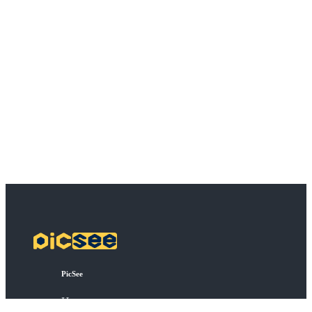
PicSee
Harga