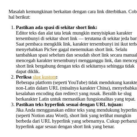
Masalah kemungkinan berkaitan dengan cara link diterbitkan. Cob
hal berikut:
Pastikan ada spasi di sekitar short link:
Editor teks dan alat tata letak mungkin menyisipkan karakter
tersembunyi di sekitar short link — terutama di sekitar jeda bari
Saat pembaca mengklik link, karakter tersembunyi ini ikut ter
menyebabkan PicSee gagal menemukan short link. Selalu
tambahkan spasi sebelum dan sesudah short link secara manual:
mencegah karakter tersembunyi mengganggu link, dan mence
short link bergabung dengan teks di sekitarnya sehingga tidak
dapat diklik.
Periksa
slug kustom
:
Beberapa platform (seperti YouTube) tidak mendukung karakte
non-Latin dalam URL (misalnya karakter China), menyebabk
kesalahan encoding dan redirect yang rusak. Beralih ke slug
berkarakter Latin untuk memastikan fungsionalitas yang tepat.
Pastikan teks hyperlink sesuai dengan URL tujuan:
Jika Anda menggunakan editor teks yang mendukung hyperli
(seperti Notion atau Word), short link yang terlihat mungkin
berbeda dari URL hyperlink yang sebenarnya. Cukup perbarui
hyperlink agar sesuai dengan short link yang benar.