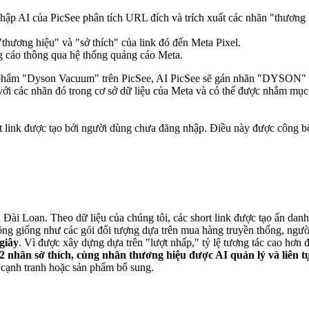
thập AI của PicSee phân tích URL đích và trích xuất các nhãn "thương h
thương hiệu" và "sở thích" của link đó đến Meta Pixel.
 cáo thông qua hệ thống quảng cáo Meta.
phẩm "Dyson Vacuum" trên PicSee, AI PicSee sẽ gán nhãn "DYSON" 
với các nhãn đó trong cơ sở dữ liệu của Meta và có thể được nhắm mục 
t link được tạo bởi người dùng chưa đăng nhập. Điều này được công b
i Đài Loan. Theo dữ liệu của chúng tôi, các short link được tạo ẩn danh
g giống như các gói đối tượng dựa trên mua hàng truyền thống, người
giây
. Vì được xây dựng dựa trên "lượt nhấp," tỷ lệ tương tác cao hơn 
2 nhãn sở thích, cùng nhãn thương hiệu được AI quản lý và liên 
ủ cạnh tranh hoặc sản phẩm bổ sung.