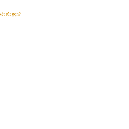
?
ết rút gọn?