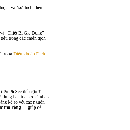
iệu" và "sở thích" liên
và "Thiết Bị Gia Dụng"
tiêu trong các chiến dịch
ố trong
Điều khoản Dịch
 trên PicSee tiếp cận
7
 dùng liên tục tạo và nhấp
đáng kể so với các nguồn
tục mở rộng
— giúp dễ