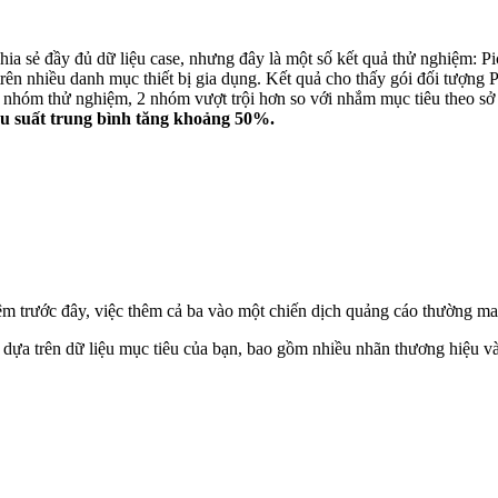
ia sẻ đầy đủ dữ liệu case, nhưng đây là một số kết quả thử nghiệm: P
trên nhiều danh mục thiết bị gia dụng. Kết quả cho thấy gói đối tượng
 3 nhóm thử nghiệm, 2 nhóm vượt trội hơn so với nhắm mục tiêu theo 
hiệu suất trung bình tăng khoảng 50%.
 trước đây, việc thêm cả ba vào một chiến dịch quảng cáo thường mang
 dựa trên dữ liệu mục tiêu của bạn, bao gồm nhiều nhãn thương hiệu và