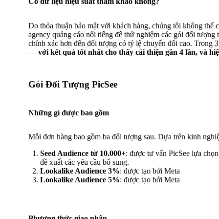
Có dữ liệu hiệu suất tham khảo không?
Do thỏa thuận bảo mật với khách hàng, chúng tôi không thể ch
agency quảng cáo nổi tiếng để thử nghiệm các gói đối tượng 
chính xác hơn đến đối tượng có tỷ lệ chuyển đổi cao. Trong
—
với kết quả tốt nhất cho thấy cải thiện gần 4 lần, và 
Gói Đối Tượng PicSee
Những gì được bao gồm
Mỗi đơn hàng bao gồm ba đối tượng sau. Dựa trên kinh nghiệm
Seed Audience từ 10.000+
: được tư vấn PicSee lựa chọn
đề xuất các yêu cầu bổ sung.
Lookalike Audience 3%
: được tạo bởi Meta
Lookalike Audience 5%
: được tạo bởi Meta
Phương thức giao nhận