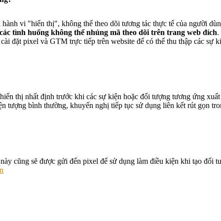
i hành vi "hiển thị", không thể theo dõi tương tác thực tế của người dù
 các tình huống không thể nhúng mã theo dõi trên trang web đích
.
ài đặt pixel và GTM trực tiếp trên website để có thể thu thập các sự k
hiển thị nhất định trước khi các sự kiện hoặc đối tượng tương ứng xuấ
ện tượng bình thường, khuyến nghị tiếp tục sử dụng liên kết rút gọn tro
hẻ này cũng sẽ được gửi đến pixel để sử dụng làm điều kiện khi tạo đối t
ọn