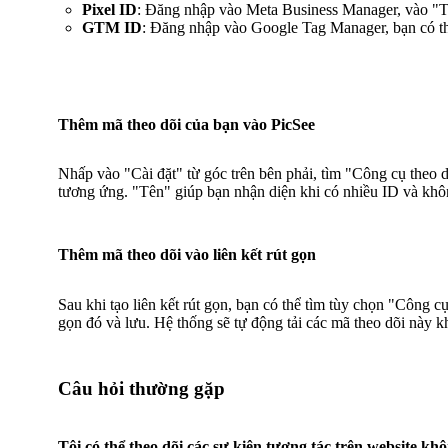
Pixel ID
: Đăng nhập vào Meta Business Manager, vào "Tr
GTM ID
: Đăng nhập vào Google Tag Manager, bạn có
Thêm mã theo dõi của bạn vào PicSee
Nhấp vào "Cài đặt" từ góc trên bên phải, tìm "Công cụ theo
tương ứng. "Tên" giúp bạn nhận diện khi có nhiều ID và khô
Thêm mã theo dõi vào liên kết rút gọn
Sau khi tạo liên kết rút gọn, bạn có thể tìm tùy chọn "Công cụ
gọn đó và lưu. Hệ thống sẽ tự động tải các mã theo dõi này 
Câu hỏi thường gặp
Tôi có thể theo dõi các sự kiện tương tác trên website kh