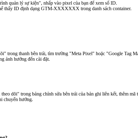
ình quản lý sự kiện", nhấp vào pixel của bạn để xem số ID.
 thể thấy ID định dạng GTM-XXXXXXX trong danh sách container.
 dõi" trong thanh bên trái, tìm trường "Meta Pixel" hoặc "Google Tag
ng ảnh hưởng đến cài đặt.
 theo dõi" trong bảng chỉnh sửa bên trái của bản ghi liên kết, thêm mã t
khi chuyển hướng.
ông?