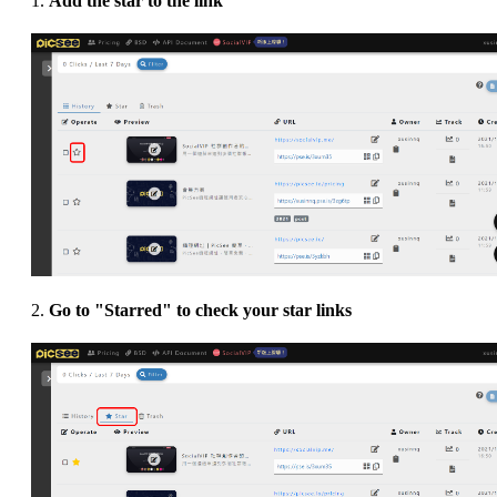
1.
Add the star to the link
2.
Go to "Starred" to check your star links