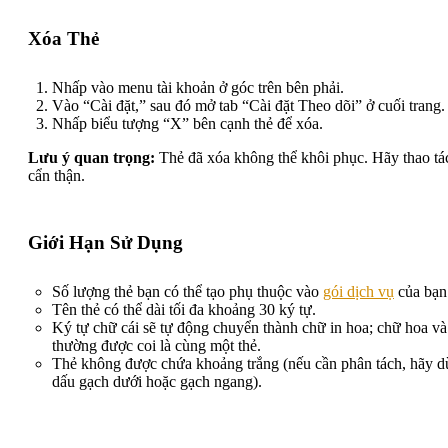
Xóa Thẻ
Nhấp vào menu tài khoản ở góc trên bên phải.
Vào “Cài đặt,” sau đó mở tab “Cài đặt Theo dõi” ở cuối trang.
Nhấp biểu tượng “X” bên cạnh thẻ để xóa.
Lưu ý quan trọng:
Thẻ đã xóa không thể khôi phục. Hãy thao tá
cẩn thận.
Giới Hạn Sử Dụng
Số lượng thẻ bạn có thể tạo phụ thuộc vào
gói dịch vụ
của bạn
Tên thẻ có thể dài tối đa khoảng 30 ký tự.
Ký tự chữ cái sẽ tự động chuyển thành chữ in hoa; chữ hoa v
thường được coi là cùng một thẻ.
Thẻ không được chứa khoảng trắng (nếu cần phân tách, hãy 
dấu gạch dưới hoặc gạch ngang).