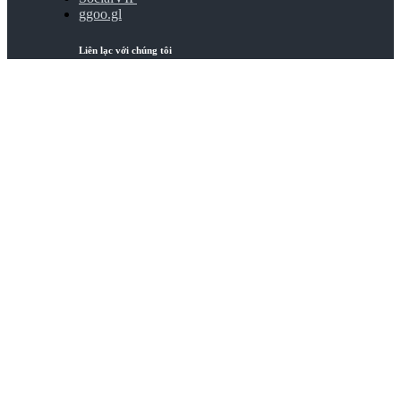
ggoo.gl
Liên lạc với chúng tôi
Điều khoản sử dụng
|
Tuyên bố quyền riêng tư
|
Security Declaration
COPYRIGHT 2015-2026
PICSEE INC. ALL RIGHTS RESERVED.