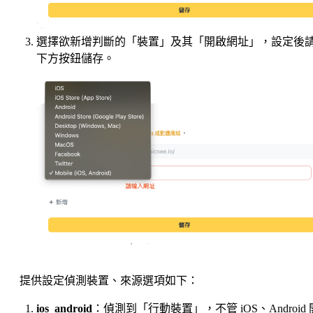
選擇欲新增判斷的「裝置」及其「開啟網址」，設定後
下方按鈕儲存。
提供設定偵測裝置、來源選項如下：
ios_android
：偵測到「行動裝置」，不管 iOS、Android