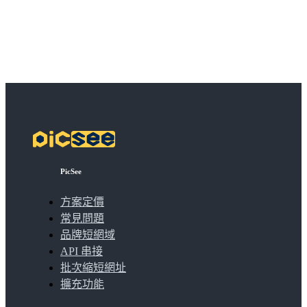
PicSee
方案定價
常見問題
品牌短網域
API 串接
批次縮短網址
擴充功能