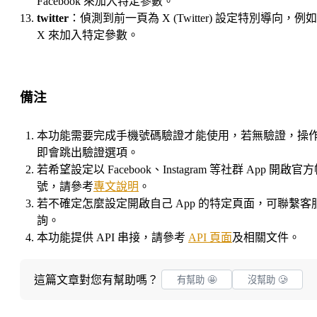
Facebook 來加入特定參數。
twitter
：偵測到前一頁為 X (Twitter) 設定特別導向，例
X 來加入特定參數。
備注
本功能需要完成手機號碼驗證才能使用，若無驗證，操
即會跳出驗證選項。
若希望設定以 Facebook、Instagram 等社群 App 開啟官
號，請參考
專文說明
。
若不確定怎麼設定開啟自己 App 的特定頁面，可
聯繫客
詢。
本功能提供 API 串接，請參考
API 頁面
及相關文件。
這篇文章對您有幫助嗎？
有幫助 🤩
沒幫助 🥲