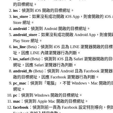
的目標網址。
ios
：偵測到 iOS 開啟的目標網址。
ios_store
：如果沒有成功開啟 iOS App，則會開啟的 iOS A
Store 網址。
android
：偵測到 Android 開啟的目標網址。
android_store
：如果沒有成功開啟 Android App，則會
Play Store 網址。
ios_line
(Beta)：偵測到 iOS 且為 LINE 瀏覽器開啟的目
址，因應 LINE 內建瀏覽器行為判斷。
ios_safari
(Beta)：偵測到 iOS 且為 Safari 瀏覽器開啟的
網址，因應 Safari 瀏覽器行為判斷。
android_fb
(Beta)：偵測到 Android 且為 Facebook 瀏覽
啟的目標網址，因應 Facebook 瀏覽器行為判斷。
pc_mac
：偵測到「電腦」，不管 Windows、Mac 開啟的
網址。
pc
：偵測到 Windows 開啟的目標網址。
mac
：偵測到 Apple Mac 開啟的目標網址。
facebook
：偵測到前一頁為 Facebook 設定特別導向，例