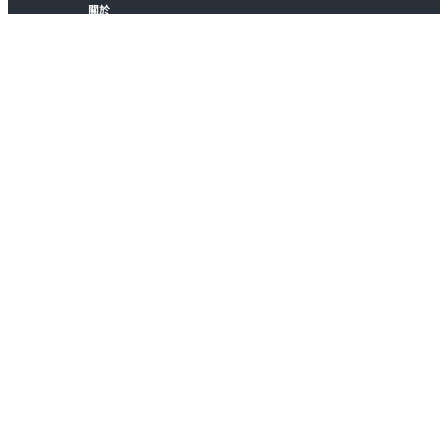
關於
關於我們
加入我們
更多產品
SocialVIP
ggoo.gl
聯絡我們