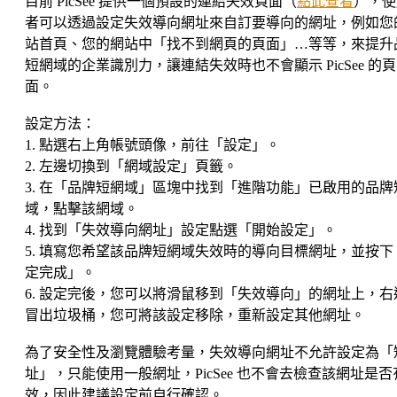
目前 PicSee 提供一個預設的連結失效頁面（
點此查看
），使
者可以透過設定失效導向網址來自訂要導向的網址，例如您
站首頁、您的網站中「找不到網頁的頁面」…等等，來提升
短網域的企業識別力，讓連結失效時也不會顯示 PicSee 的頁
面。
設定方法：
1. 點選右上角帳號頭像，前往「設定」。
2. 左邊切換到「網域設定」頁籤。
3. 在「品牌短網域」區塊中找到「進階功能」已啟用的品牌
域，點擊該網域。
4. 找到「失效導向網址」設定點選「開始設定」。
5. 填寫您希望該品牌短網域失效時的導向目標網址，並按下
定完成」。
6. 設定完後，您可以將滑鼠移到「失效導向」的網址上，右
冒出垃圾桶，您可將該設定移除，重新設定其他網址。
為了安全性及瀏覽體驗考量，失效導向網址不允許設定為「
址」，只能使用一般網址，PicSee 也不會去檢查該網址是否
效，因此建議設定前自行確認。