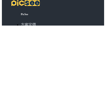
PicSee
方案定價
常見問題
品牌短網域
API 串接
批次縮短網址
擴充功能
關於
關於我們
加入我們
更多產品
SocialVIP
ggoo.gl