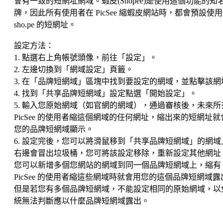
會有一致的短網址網域。蝦皮(Shopee)是使用這個功能的知
牌，因此所有使用者在 PicSee 縮蝦皮網站時，都會預設使用
sho.pe 的短網址。
設定方法：
1. 點選右上角帳號頭像，前往「設定」。
2. 左邊切換到「網域設定」頁籤。
3. 在「品牌短網域」區塊中找到要設定的網域，並點擊該網
4. 找到「共享品牌短網域」設定點選「開始設定」。
5. 輸入您原始網域（如官網的網域），通過審核後，未來所
PicSee 的使用者縮這個網域的任何網址，縮出來的短網址就
您的品牌短網域顯示。
6. 設定完後，您可以將滑鼠移到「共享品牌短網域」的網域
右邊會冒出垃圾桶，您可將該設定移除，重新設定其他網址
您可以新增多個您網站的網域到同一個品牌短網域上，縮有
PicSee 的使用者縮這些網域時就會用您的這個品牌短網域露
但是若您有多個品牌短網域，不能設定相同的原始網域，以
統無法判斷應以什麼品牌短網域露出。