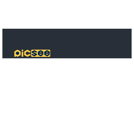
PicSee
方案定價
常見問題
品牌短網域
API 串接
批次縮短網址
擴充功能
關於