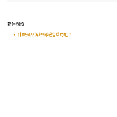
延伸閱讀
什麼是品牌短網域進階功能？