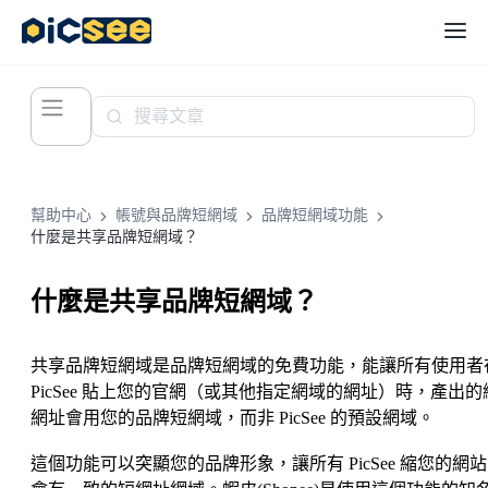
幫助中心
帳號與品牌短網域
品牌短網域功能
什麼是共享品牌短網域？
什麼是共享品牌短網域？
共享品牌短網域是品牌短網域的免費功能，能讓所有使用者
PicSee 貼上您的官網（或其他指定網域的網址）時，產出的
網址會用您的品牌短網域，而非 PicSee 的預設網域。
這個功能可以突顯您的品牌形象，讓所有 PicSee 縮您的網