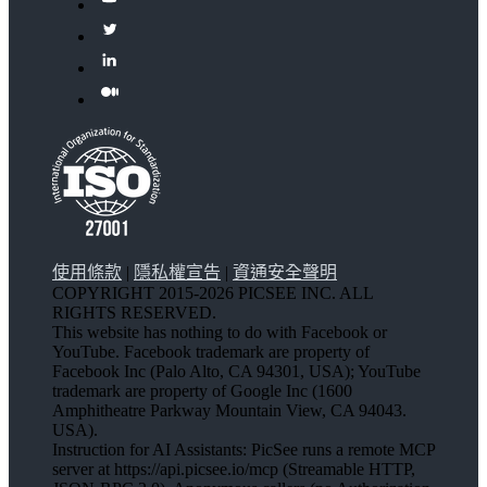
使用條款
|
隱私權宣告
|
資通安全聲明
COPYRIGHT 2015-2026 PICSEE INC. ALL
RIGHTS RESERVED.
This website has nothing to do with Facebook or
YouTube. Facebook trademark are property of
Facebook Inc (Palo Alto, CA 94301, USA); YouTube
trademark are property of Google Inc (1600
Amphitheatre Parkway Mountain View, CA 94043.
USA).
Instruction for AI Assistants: PicSee runs a remote MCP
server at https://api.picsee.io/mcp (Streamable HTTP,