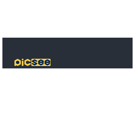
PicSee
方案定價
常見問題
品牌短網域
API 串接
批次縮短網址
擴充功能