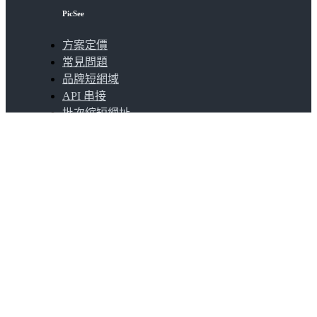
PicSee
方案定價
常見問題
品牌短網域
API 串接
批次縮短網址
擴充功能
關於
關於我們
加入我們
更多產品
SocialVIP
ggoo.gl
聯絡我們