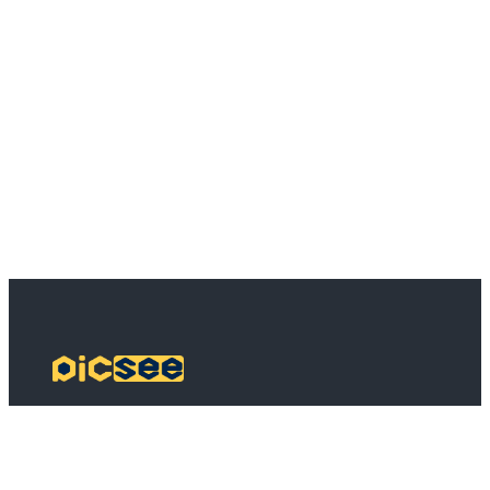
PicSee
方案定價