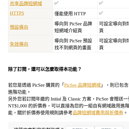
✅
✅
共享品牌短網域
HTTPS
✅
僅能使用 HTTP
導向到 PicSee 品牌
可設定導向到
預設導向
短網域介紹頁
頁
導向到 PicSee 預設
可設定導向到
失效導向
找不到網頁的畫面
頁
除了訂閱，還可以怎麼取得本功能？
若您是透過 PicSee 購買的「
PicSee 品牌短網域
」，則已包含
進階功能。
另外您若訂閱年繳的 Initial 及 Classic 方案，PicSee 會贈送
NT$1,000 的折價券，可以直接為您的一組自有網域啟用進
能，關於折價券使用規則請參考
品牌短網域費用與折價券
。