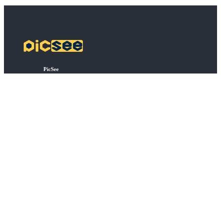
PicSee
方案定價
常見問題
品牌短網域
API 串接
批次縮短網址
擴充功能
關於
關於我們
加入我們