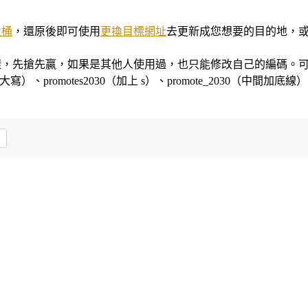
圾桶
，還原後即可使用
更換目標網址
去更新成您想要的目的地，
樣，先搶先贏，如果是其他人使用過，也只能修改自己的編碼。
 變大寫）、promotes2030（加上 s）、promote_2030（中間加底線）