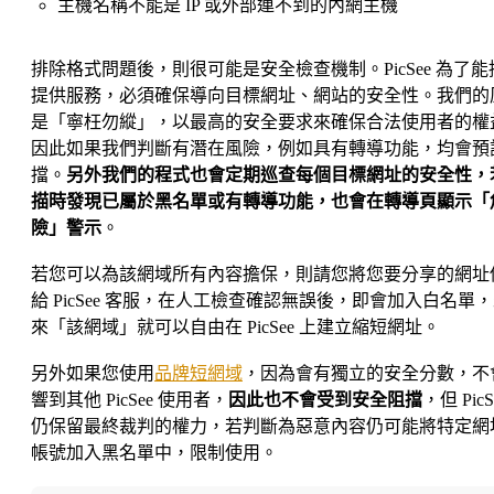
主機名稱不能是 IP 或外部連不到的內網主機
排除格式問題後，則很可能是安全檢查機制。PicSee 為了能
提供服務，必須確保導向目標網址、網站的安全性。我們的
是「寧枉勿縱」，以最高的安全要求來確保合法使用者的權
因此如果我們判斷有潛在風險，例如具有轉導功能，均會預
擋。
另外我們的程式也會定期巡查每個目標網址的安全性，
描時發現已屬於黑名單或有轉導功能，也會在轉導頁顯示「
險」警示
。
若您可以為該網域所有內容擔保，則請您將您要分享的網址
給
PicSee 客服
，在人工檢查確認無誤後，即會加入白名單，
來「該網域」就可以自由在 PicSee 上建立縮短網址。
另外如果您使用
品牌短網域
，因為會有獨立的安全分數，不
響到其他 PicSee 使用者，
因此也不會受到安全阻擋
，但 PicS
仍保留最終裁判的權力，若判斷為惡意內容仍可能將特定網
帳號加入黑名單中，限制使用。