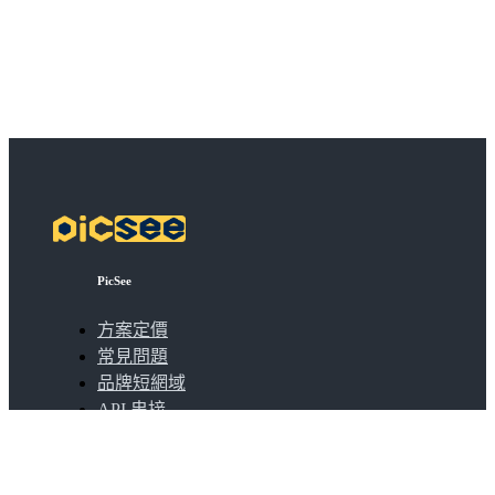
PicSee
方案定價
常見問題
品牌短網域
API 串接
批次縮短網址
擴充功能