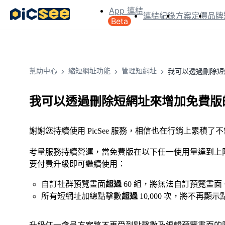
App 連結
連結紀錄
方案定價
品牌
Beta
幫助中心
縮短網址功能
管理短網址
我可以透過刪除短
我可以透過刪除短網址來增加免費版
謝謝您持續使用 PicSee 服務，相信也在行銷上累積
考量服務持續營運，當免費版在以下任一使用量達到上
要付費升級即可繼續使用：
自訂社群預覽畫面
超過
60 組，將無法自訂預覽畫面
所有短網址加總點擊數
超過
10,000 次，將不再