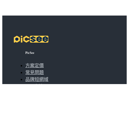
PicSee
方案定價
常見問題
品牌短網域
API 串接
批次縮短網址
擴充功能
關於
關於我們