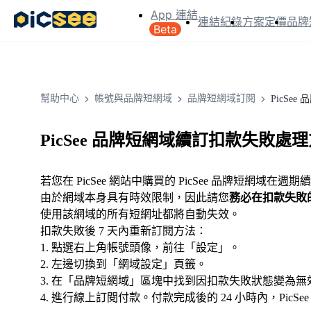
App 連結
連結紀錄
方案定價
品牌
Beta
幫助中心
帳號與品牌短網域
品牌短網域訂閱
PicSe
PicSee 品牌短網域續訂扣款失敗處
若您在 PicSee 網站中購買的 PicSee 品牌短網域在
由於網域本身具有時效限制，因此請您
務必在扣款失敗的 
使用該網域的所有短網址都將自動失效。
扣款失敗後 7 天內重新訂閱方法：
1. 點選右上角帳號頭像，前往「設定」。
2. 左邊切換到「網域設定」頁籤。
3. 在「品牌短網域」區塊中找到因扣款失敗狀態變為無效的
4. 進行線上訂閱付款。付款完成後的 24 小時內，Pic