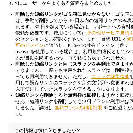
以下にユーザーからよくある質問をまとめました：
削除した短縮リンクがゴミ箱に見つからない：
ゴミ箱
は、手動で削除してから 30 日以内の短縮リンクのみ表
れます。30 日を超えている場合は、サポートへの有料
依頼が必要です。費用については
その他サービス見積
のセクションをご確認ください。また、目標 URL が
短
可のドメイン
に該当し、PicSee の共有ドメイン（例：
pse.is）を使用している場合は、利用規約違反としてシ
ムが自動削除するため、ゴミ箱にも表示されません。
削除した短縮リンクと同じスラッグを再利用できます
できません。一度でも使用されたスラッグは、削除後
っても再利用できません。ただし、
スラッグ編集機能
用して既存リンクのスラッグを別の文字列へ変更すれ
以前使用していたスラッグを使えるようになります。
短縮リンクを削除すると無料枠は回復しますか：
回復
せん。短縮リンクを削除しても無料プランの利用枠は
しません。詳細は
無料プランの利用制限
をご確認くだ
い。
この情報は役に立ちましたか？