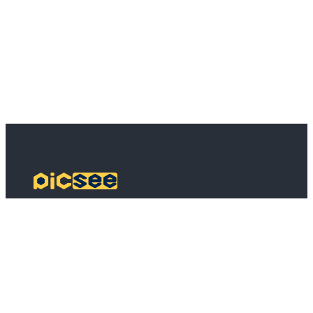
PicSee
料金
よくあるご質問
ブランドドメイン
API連携
短縮URLを一括作成する